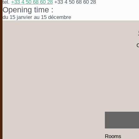
tel.
+33 4 50 68 60 28
+33 4 50 68 60 28
Opening time :
du 15 janvier au 15 décembre
O
Rooms