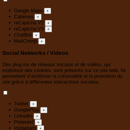
Google Maps
+
Calameo
+
reCaptcha V2
+
reCaptcha V3
+
ChatBot
+
MailChimp
+
Social Networks / Videos
Des plug-ins de réseaux sociaux et de vidéos, qui
exploitent des cookies, sont présents sur ce site web. Ils
permettent d’améliorer la convivialité et la promotion du
site grâce à différentes interactions sociales.
Twitter
+
GooglePlus
+
LinkedIn
+
Pinterest
+
Instagram
+