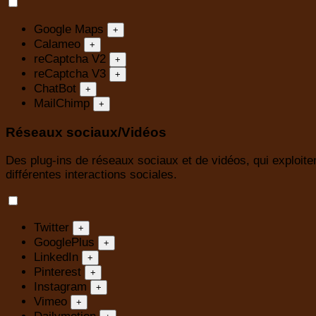
Google Maps
+
Calameo
+
reCaptcha V2
+
reCaptcha V3
+
ChatBot
+
MailChimp
+
Réseaux sociaux/Vidéos
Des plug-ins de réseaux sociaux et de vidéos, qui exploiten
différentes interactions sociales.
Twitter
+
GooglePlus
+
LinkedIn
+
Pinterest
+
Instagram
+
Vimeo
+