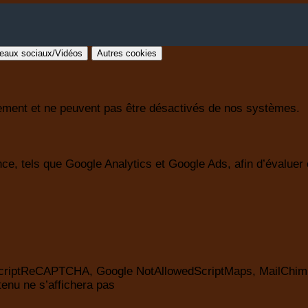
eaux sociaux/Vidéos
Autres cookies
nement et ne peuvent pas être désactivés de nos systèmes.
e, tels que Google Analytics et Google Ads, afin d’évaluer et
edScriptReCAPTCHA, Google NotAllowedScriptMaps, MailChim
enu ne s’affichera pas