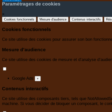
Paramétrages de cookies
×
Cookies fonctionnels
Mesure d'audience
Contenus interactifs
Rés
Cookies fonctionnels
Ce site utilise des cookies pour assurer son bon fonction
Mesure d'audience
Ce site utilise des cookies de mesure et d’analyse d’audienc
Google Ads
+
Contenus interactifs
Ce site utilise des composants tiers, tels que NotAllow
machine. Si vous décider de bloquer un composant, le cont