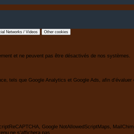
ial Networks / Videos
Other cookies
nement et ne peuvent pas être désactivés de nos systèmes.
e, tels que Google Analytics et Google Ads, afin d’évaluer et
edScriptReCAPTCHA, Google NotAllowedScriptMaps, MailChim
enu ne s’affichera pas