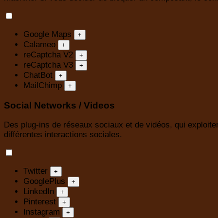
Google Maps
+
Calameo
+
reCaptcha V2
+
reCaptcha V3
+
ChatBot
+
MailChimp
+
Social Networks / Videos
Des plug-ins de réseaux sociaux et de vidéos, qui exploiten
différentes interactions sociales.
Twitter
+
GooglePlus
+
LinkedIn
+
Pinterest
+
Instagram
+