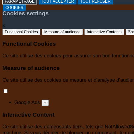
PARAMETRAGE
TOUT ACCEPTER
TOUT REFUSER
COOKIES
Cookies settings
×
Functional Cookies
Measure of audience
Interactive Contents
Soc
Functional Cookies
Ce site utilise des cookies pour assurer son bon fonction
Measure of audience
Ce site utilise des cookies de mesure et d’analyse d’audienc
Google Ads
+
Interactive Content
Ce site utilise des composants tiers, tels que NotAllow
machine. Si vous décider de bloquer un composant, le cont