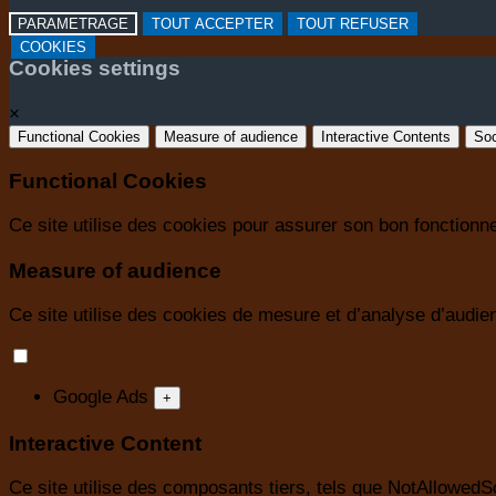
PARAMETRAGE
TOUT ACCEPTER
TOUT REFUSER
COOKIES
Cookies settings
×
Functional Cookies
Measure of audience
Interactive Contents
Soc
Functional Cookies
Ce site utilise des cookies pour assurer son bon fonction
Measure of audience
Ce site utilise des cookies de mesure et d’analyse d’audienc
Google Ads
+
Interactive Content
Ce site utilise des composants tiers, tels que NotAllow