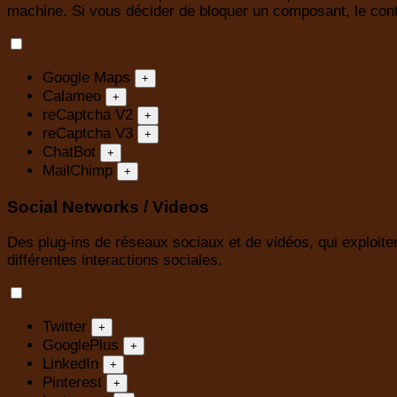
machine. Si vous décider de bloquer un composant, le cont
Google Maps
+
Calameo
+
reCaptcha V2
+
reCaptcha V3
+
ChatBot
+
MailChimp
+
Social Networks / Videos
Des plug-ins de réseaux sociaux et de vidéos, qui exploiten
différentes interactions sociales.
Twitter
+
GooglePlus
+
LinkedIn
+
Pinterest
+