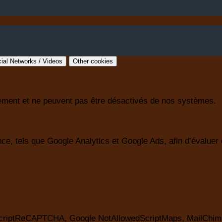
ial Networks / Videos
Other cookies
nement et ne peuvent pas être désactivés de nos systèmes.
e, tels que Google Analytics et Google Ads, afin d’évaluer et
edScriptReCAPTCHA, Google NotAllowedScriptMaps, MailChim