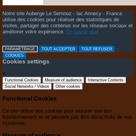
Notre site Auberge Le Semnoz - lac Annecy - France
utilise des cookies pour réaliser des statistiques de
visites, partager des contenus sur les réseaux sociaux et
améliorer votre expérience.
En savoir plus
PARAMETRAGE
TOUT ACCEPTER
TOUT REFUSER
COOKIES
Cookies settings
×
Functional Cookies
Measure of audience
Interactive Contents
Social Networks / Videos
Other cookies
Functional Cookies
Ce site utilise des cookies pour assurer son bon
fonctionnement et ne peuvent pas être désactivés de nos
systèmes.
Measure of audience