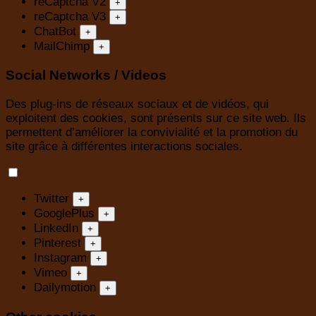
reCaptcha V2
+
reCaptcha V3
+
ChatBot
+
MailChimp
+
Social Networks / Videos
Des plug-ins de réseaux sociaux et de vidéos, qui
exploitent des cookies, sont présents sur ce site web. Ils
permettent d’améliorer la convivialité et la promotion du
site grâce à différentes interactions sociales.
Twitter
+
GooglePlus
+
LinkedIn
+
Pinterest
+
Instagram
+
Vimeo
+
Dailymotion
+