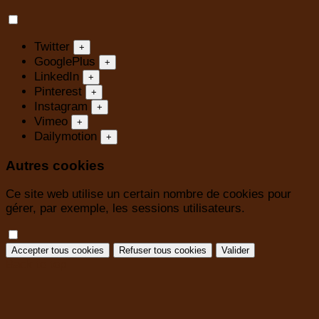
Twitter
+
GooglePlus
+
LinkedIn
+
Pinterest
+
Instagram
+
Vimeo
+
Dailymotion
+
Autres cookies
Ce site web utilise un certain nombre de cookies pour
gérer, par exemple, les sessions utilisateurs.
Accepter tous cookies
Refuser tous cookies
Valider
Back to top