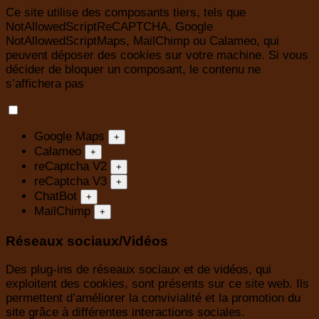
Ce site utilise des composants tiers, tels que
NotAllowedScriptReCAPTCHA, Google
NotAllowedScriptMaps, MailChimp ou Calameo, qui
peuvent déposer des cookies sur votre machine. Si vous
décider de bloquer un composant, le contenu ne
s’affichera pas
Google Maps
+
Calameo
+
reCaptcha V2
+
reCaptcha V3
+
ChatBot
+
MailChimp
+
Réseaux sociaux/Vidéos
Des plug-ins de réseaux sociaux et de vidéos, qui
exploitent des cookies, sont présents sur ce site web. Ils
permettent d’améliorer la convivialité et la promotion du
site grâce à différentes interactions sociales.