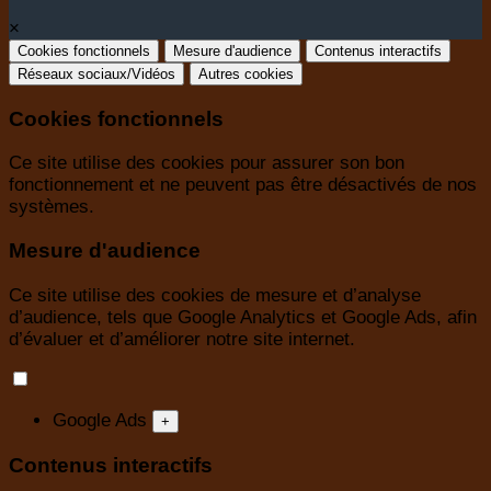
×
Cookies fonctionnels
Mesure d'audience
Contenus interactifs
Réseaux sociaux/Vidéos
Autres cookies
Cookies fonctionnels
Ce site utilise des cookies pour assurer son bon
fonctionnement et ne peuvent pas être désactivés de nos
systèmes.
Mesure d'audience
Ce site utilise des cookies de mesure et d’analyse
d’audience, tels que Google Analytics et Google Ads, afin
d’évaluer et d’améliorer notre site internet.
Google Ads
+
Contenus interactifs